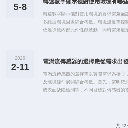
轉速數字顯示儀對使用環境有哪
化研究方向四個維度展開分析，探究智能
5-8
應用價值與改進空間，為設備選型、...
轉速數字顯示儀對使用環境的要求需兼顧
多維度環境因素綜合考量。環境溫度需控
低溫導致內部元件性能波動，同時需規避
方面需保持合理水平，防止潮濕環境引發
設備長期運行的可靠性。安裝環境需遠離
避免雜質侵入影響顯示精度或加速設備老
2026
電渦流傳感器的選擇應從需求出
靠，防止電壓波動干擾信號采集，同時需
2-11
強電流線路，確保測量數據的準確性。...
電渦流傳感器的選擇需以實際需求為核心
及環境條件展開綜合考量。首先，需明確
或表面缺陷檢測等，不同目標對傳感器的
各異。例如，振動監測需關注動態響應特
度與穩定性。其次，需分析被測對象的材
應與導體的電導率、磁導率直接相關，不
的衰減特性不同，需選擇適配的探頭類型
共 4