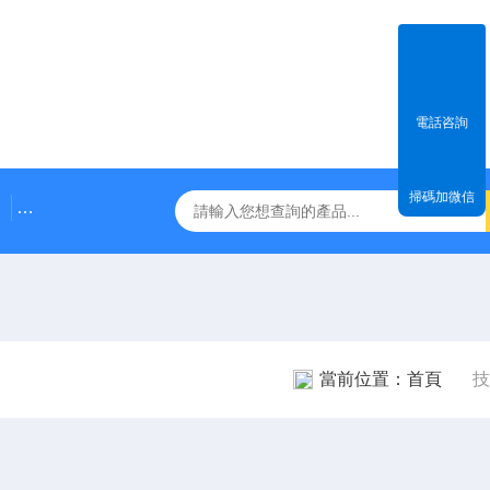
電話咨詢
掃碼加微信
NE3100電渦流位移傳感器
三軸振動傳感器 加速度
當前位置：
首頁
技